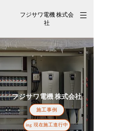
フジサワ電機 株式会
社
フジサワ電機 株式会社
施工事例
ing 現在施工進行中